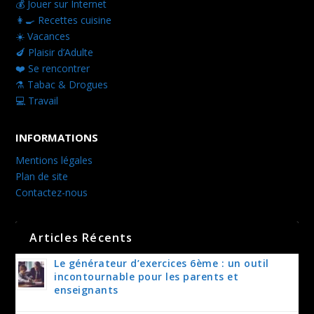
💰 Jouer sur Internet
👩‍🍳 Recettes cuisine
☀️ Vacances
🍆 Plaisir d’Adulte
❤️ Se rencontrer
⚗️ Tabac & Drogues
💻 Travail
INFORMATIONS
Mentions légales
Plan de site
Contactez-nous
Articles Récents
Le générateur d’exercices 6ème : un outil
incontournable pour les parents et
enseignants