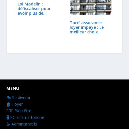
Loi Madelin :
défiscaliser pour
avoir plus de…
Tarif assurance
loyer impayé : Le
meilleur choix
MENU
🎭 Se divertir
🏠 Foyer
👩🏻‍⚕️ Bien être
🖥️ PC et Smartphone
📝 Administratifs