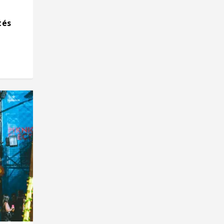
s
tés