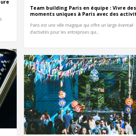
ture
Team building Paris en équipe : Vivre de
moments uniques à Paris avec des activi
e.
Paris est une ville magique qui offre un large éventail
d’activités pour les entreprises qui...