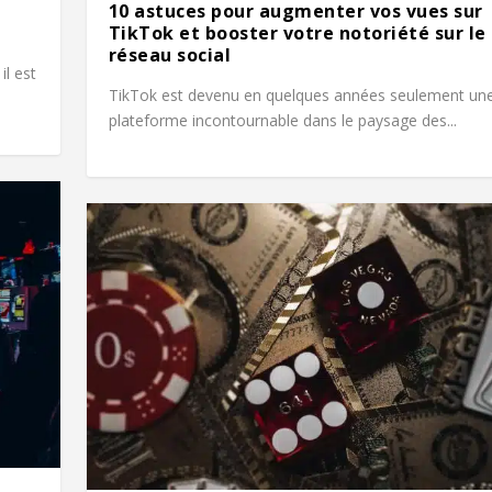
10 astuces pour augmenter vos vues sur
TikTok et booster votre notoriété sur le
réseau social
l est
TikTok est devenu en quelques années seulement un
plateforme incontournable dans le paysage des...