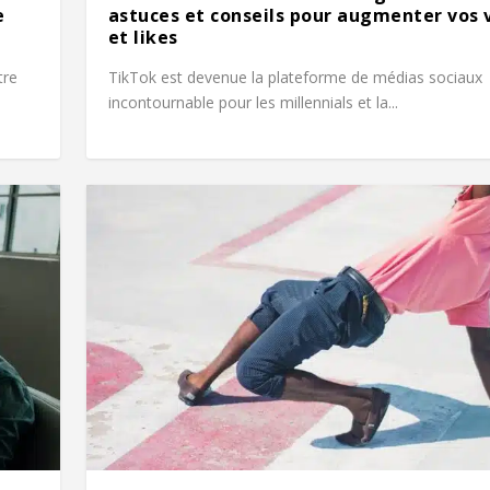
e
astuces et conseils pour augmenter vos 
et likes
tre
TikTok est devenue la plateforme de médias sociaux
incontournable pour les millennials et la...