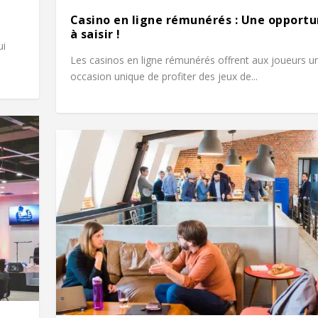
Casino en ligne rémunérés : Une opportu
à saisir !
ui
Les casinos en ligne rémunérés offrent aux joueurs u
occasion unique de profiter des jeux de...