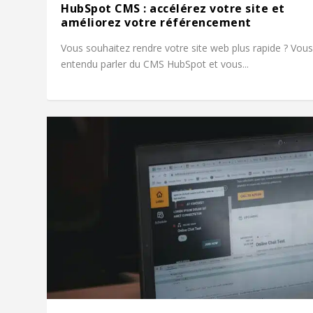
HubSpot CMS : accélérez votre site et
améliorez votre référencement
Vous souhaitez rendre votre site web plus rapide ? Vou
entendu parler du CMS HubSpot et vous...