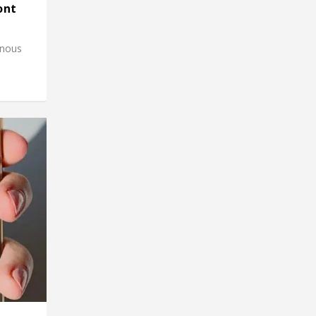
ont
 nous