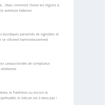
use… Mais comment choisir les régions à
te aventure italienne.
es bucoliques parsemés de vignobles et
ure se côtoient harmonieusement.
sur ses canaux bordés de somptueux
 vénitienne.
olisée, le Panthéon ou encore la
iritualité, le Vatican est à deux pas !