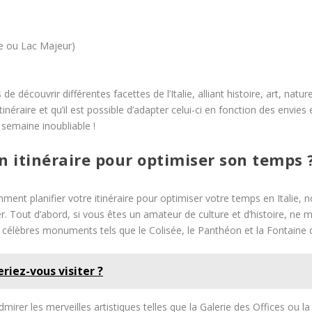
me ou Lac Majeur)
découvrir différentes facettes de l’Italie, alliant histoire, art, natur
inéraire et qu’il est possible d’adapter celui-ci en fonction des envies
 semaine inoubliable !
 itinéraire pour optimiser son temps 
nt planifier votre itinéraire pour optimiser votre temps en Italie, 
er. Tout d’abord, si vous êtes un amateur de culture et d’histoire, ne 
célèbres monuments tels que le Colisée, le Panthéon et la Fontaine d
eriez-vous visiter ?
irer les merveilles artistiques telles que la Galerie des Offices ou la