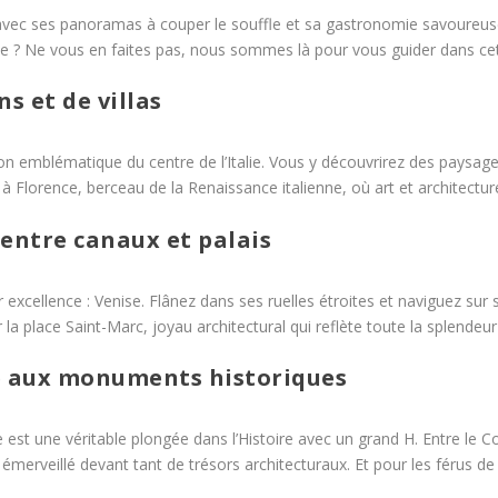
tes, avec ses panoramas à couper le souffle et sa gastronomie savoure
ne ? Ne vous en faites pas, nous sommes là pour vous guider dans cet
ns et de villas
n emblématique du centre de l’Italie. Vous y découvrirez des paysag
 à Florence, berceau de la Renaissance italienne, où art et architect
 entre canaux et palais
par excellence : Venise. Flânez dans ses ruelles étroites et naviguez 
 la place Saint-Marc, joyau architectural qui reflète toute la splendeur
le aux monuments historiques
 est une véritable plongée dans l’Histoire avec un grand H. Entre le C
merveillé devant tant de trésors architecturaux. Et pour les férus de sp