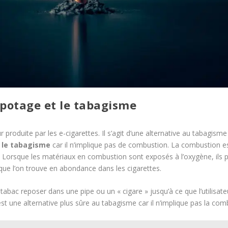
apotage et le tabagisme
r produite par les e-cigarettes. Il s’agit d’une alternative au tabagism
e le tabagisme
car il n’implique pas de combustion. La combustion e
eu. Lorsque les matériaux en combustion sont exposés à l’oxygène, ils
que l’on trouve en abondance dans les cigarettes.
abac reposer dans une pipe ou un « cigare » jusqu’à ce que l’utilisateur s
t une alternative plus sûre au tabagisme car il n’implique pas la com