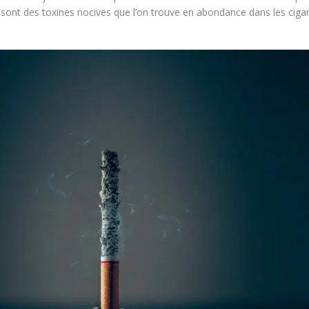
 sont des toxines nocives que l’on trouve en abondance dans les cigar