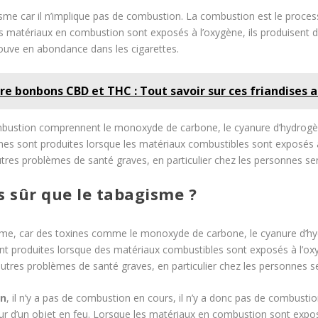
isme car il n’implique pas de combustion. La combustion est le proces
es matériaux en combustion sont exposés à l’oxygène, ils produisent 
rouve en abondance dans les cigarettes.
tre bonbons CBD et THC : Tout savoir sur ces friandises 
bustion comprennent le monoxyde de carbone, le cyanure d’hydrogène
ines sont produites lorsque les matériaux combustibles sont exposés 
tres problèmes de santé graves, en particulier chez les personnes sen
s sûr que le tabagisme ?
isme, car des toxines comme le monoxyde de carbone, le cyanure d’hy
ont produites lorsque des matériaux combustibles sont exposés à l’o
utres problèmes de santé graves, en particulier chez les personnes se
on
, il n’y a pas de combustion en cours, il n’y a donc pas de combust
eur d’un objet en feu. Lorsque les matériaux en combustion sont expos