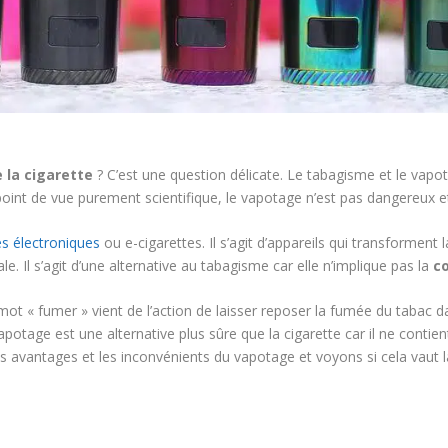
 la cigarette
? C’est une question délicate. Le tabagisme et le vapo
oint de vue purement scientifique, le vapotage n’est pas dangereux et 
es électroniques
ou e-cigarettes. Il s’agit d’appareils qui transforment 
le. Il s’agit d’une alternative au tabagisme car elle n’implique pas la
c
mot « fumer » vient de l’action de laisser reposer la fumée du tabac d
e vapotage est une alternative plus sûre que la cigarette car il ne contie
es avantages et les inconvénients du vapotage et voyons si cela vaut l