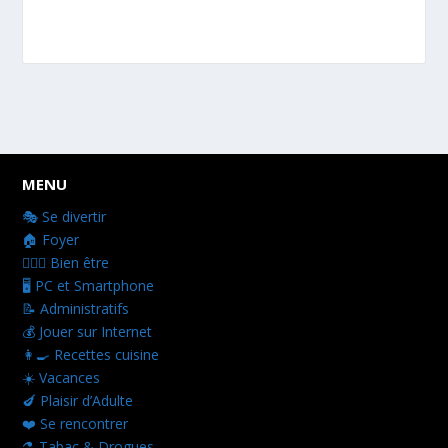
Comparatif…
MENU
🎭 Se divertir
🏠 Foyer
👩🏻‍⚕️ Bien être
🖥️ PC et Smartphone
📝 Administratifs
💰 Jouer sur Internet
👩‍🍳 Recettes cuisine
☀️ Vacances
🍆 Plaisir d’Adulte
❤️ Se rencontrer
⚗️ Tabac & Drogues