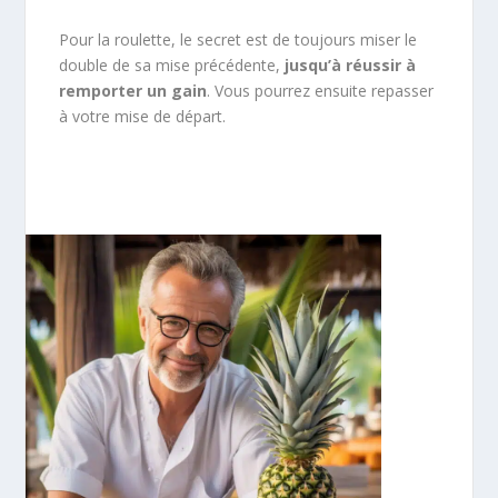
Pour la roulette, le secret est de toujours miser le
double de sa mise précédente,
jusqu’à réussir à
remporter un gain
. Vous pourrez ensuite repasser
à votre mise de départ.