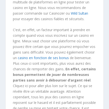
multitude de plateformes en ligne pour tester un
casino en ligne. Nous vous recommandons de
passer commande sur Casinozer ou
Wild Sultan
pour essayer des casinos fiables et sécurisés.
C’est, en effet, un facteur important à prendre en
compte quand vous vous inscrivez sur un casino en
ligne. Mieux vaut choisir une plateforme où vous
pouvez être certain que vous pourrez empocher vos
gains sans difficulté. Vous pouvez également choisir
un
casino en fonction de ses bonus
de bienvenue.
Plus ceux-ci sont importants, plus vous aurez des
chances de remporter des gains
. En effet, certains
bonus permettent de jouer de nombreuses
parties sans avoir à débourser d’argent réel
.
Cliquez ici pour aller plus loin sur le sujet. Ce qui se
révèle être un véritable avantage. Attention
cependant, tous les jeux des casinos en ligne
reposent sur le hasard et il est parfaitement possible
de perdre sa mise en tentant votre chance. Il est