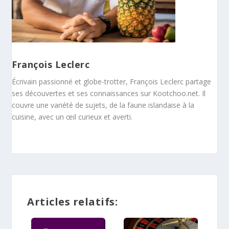
François Leclerc
Écrivain passionné et globe-trotter, François Leclerc partage
ses découvertes et ses connaissances sur Kootchoo.net. Il
couvre une variété de sujets, de la faune islandaise à la
cuisine, avec un œil curieux et averti.
Articles relatifs: