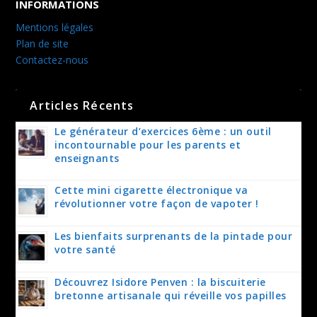
INFORMATIONS
Mentions légales
Plan de site
Contactez-nous
Articles Récents
Le générateur d’exercices 6ème : un outil
incontournable pour les parents et
enseignants
Cette mini cigarette électronique va
révolutionner votre façon de vapoter !
Les bienfaits surprenants de la pintade pour
votre santé
Découvrez Isidore Penven : la biscuiterie
bretonne artisanale qui réveille vos papilles