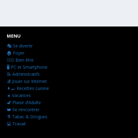
MENU
🎭 Se divertir
🏠 Foyer
👩🏻‍⚕️ Bien être
🖥️ PC et Smartphone
📝 Administratifs
💰 Jouer sur Internet
👩‍🍳 Recettes cuisine
☀️ Vacances
🍆 Plaisir d’Adulte
❤️ Se rencontrer
⚗️ Tabac & Drogues
💻 Travail